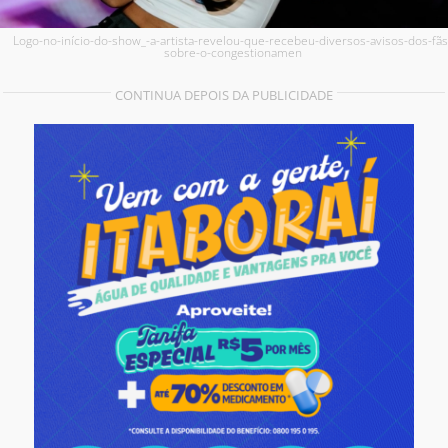
Logo-no-início-do-show_-a-artista-revelou-que-recebeu-diversos-avisos-dos-fãs
sobre-o-congestionamen
CONTINUA DEPOIS DA PUBLICIDADE