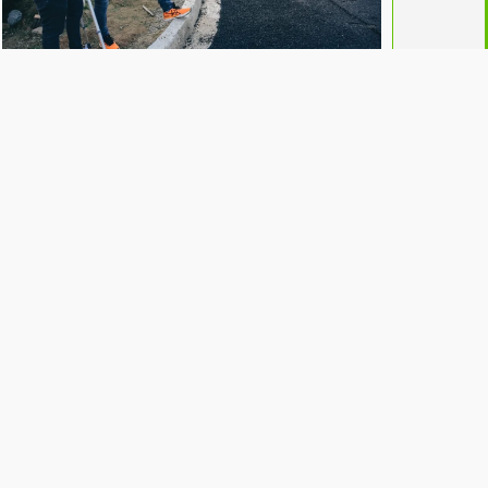
Itaboraí avança com obras de
infraestrutura: Bairros Chic, Meu
Sossego e Porto das Caixas recebem
pavimentação asfáltica.
Itaboraí Em Foco
19/06/2023
|
Governo Estadual
,
Itaboraí