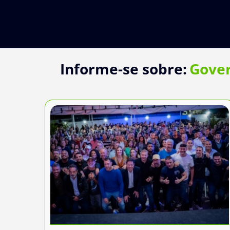
Ir
para
o
conteúdo
Informe-se sobre:
Gover