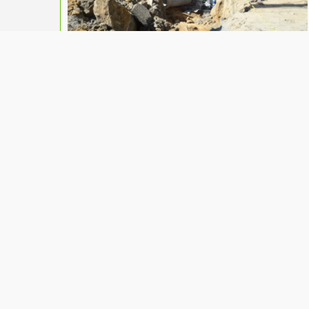
Obras do Governo do Estado em
bairros de Itaboraí se aproximam da
fase final.
Itaboraí Em Foco
13/08/2024
|
Governo Estadual
,
Itaboraí