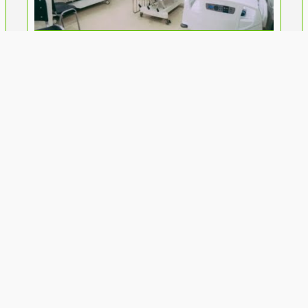
Nova etapa no Hospital D. Leal
Júnior: PSI reestruturado é entregue.
Itaboraí Em Foco
22/08/2023
|
Governo Estadual
,
Governo Municipal
,
Itaboraí
,
Prefeitura de Itaboraí
,
RJ
,
Saúde