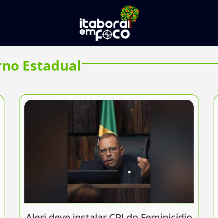
no Estadual
Alerj deve instalar CPI do Feminicídio