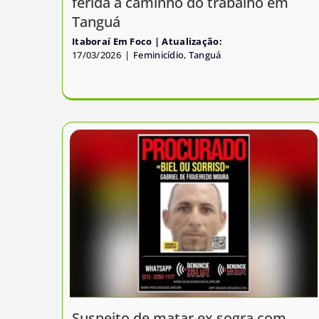
ferida a caminho do trabalho em
Tanguá
Itaboraí Em Foco
17/03/2026
|
Feminicídio
,
Tanguá
Suspeito de matar ex sogra com