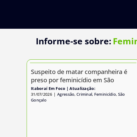
Ir
para
o
conteúdo
Informe-se sobre:
Femin
Suspeito de matar companheira é
preso por feminicídio em São
Itaboraí Em Foco
31/07/2026
|
Agressão
,
Criminal
,
Feminicídio
,
São
Gonçalo