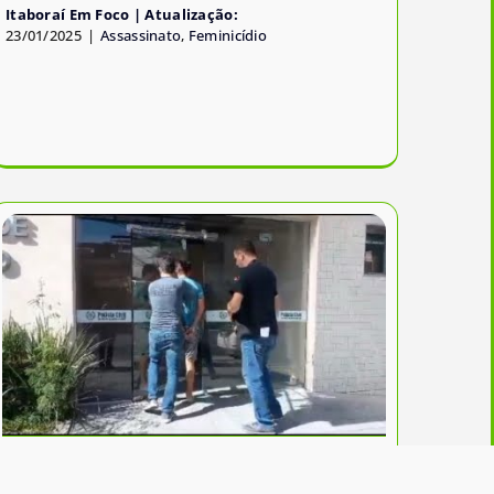
Itaboraí Em Foco
23/01/2025
|
Assassinato
,
Feminicídio
Mulher é queimada pelo marido e é