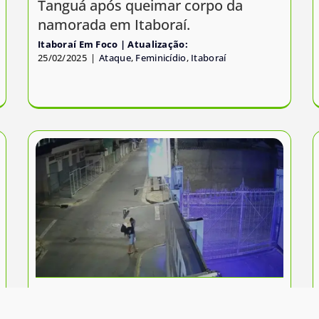
Tanguá após queimar corpo da
namorada em Itaboraí.
Itaboraí Em Foco
25/02/2025
|
Ataque
,
Feminicídio
,
Itaboraí
Mulher é estuprada após ser
deixada desacordada em calçada