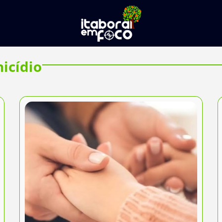
icídio