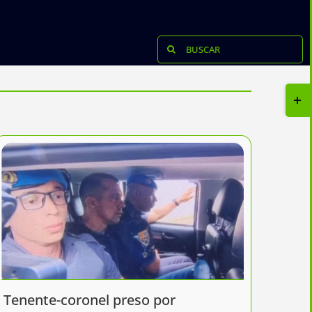
Buscar
resultados
para:
Tog
Slid
Bar
Are
Tenente-coronel preso por