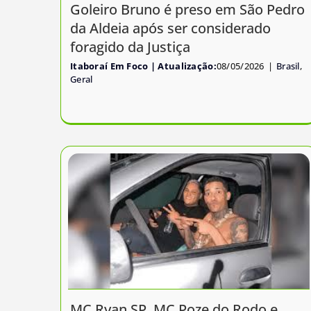
Goleiro Bruno é preso em São Pedro
da Aldeia após ser considerado
foragido da Justiça
Itaboraí Em Foco
08/05/2026
|
Brasil
,
Geral
MC Ryan SP, MC Poze do Rodo e