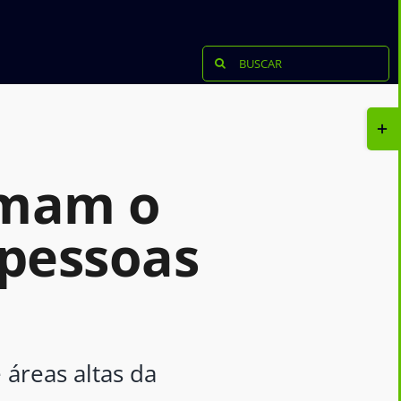
Buscar
resultados
para:
Tog
Slid
Bar
rmam o
Are
 pessoas
 áreas altas da