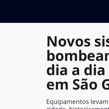
Ir
para
o
conteúdo
Novos si
bombeam
dia a di
em São 
Equipamentos levam ág