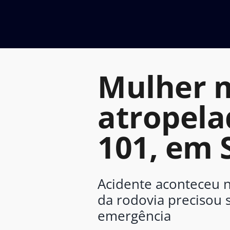
Ir
para
o
conteúdo
Mulher m
atropela
101, em 
Acidente aconteceu n
da rodovia precisou 
emergência