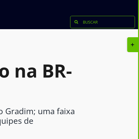
Buscar
resultados
para:
Tog
Slid
Bar
o na BR-
Are
do Gradim; uma faixa
quipes de