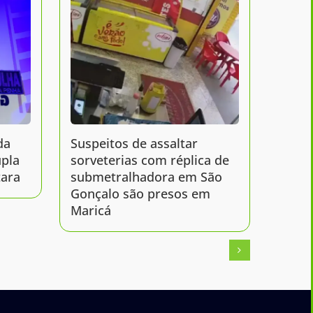
da
Suspeitos de assaltar
Obras
upla
sorveterias com réplica de
BR-10
tara
submetralhadora em São
Gonça
Gonçalo são presos em
Flumi
Maricá