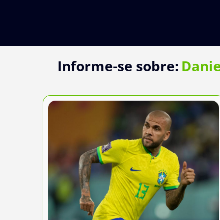
Ir
para
o
conteúdo
Informe-se sobre:
Danie