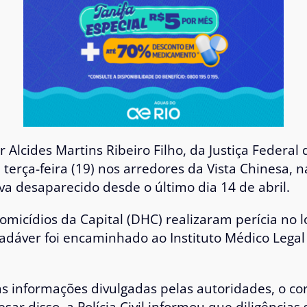
or
Alcides Martins Ribeiro Filho
, da Justiça Federal 
terça-feira (19) nos arredores da
Vista Chinesa
, 
va desaparecido desde o último dia 14 de abril.
micídios da Capital (DHC) realizaram perícia no l
cadáver foi encaminhado ao Instituto Médico Lega
s informações divulgadas pelas autoridades, o co
esar disso, a Polícia Civil informou que diligênc