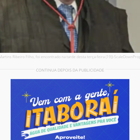
Martins Ribeiro Filho, foi encontrado na tarde desta terça-feira (19))-ScaleDownPro
CONTINUA DEPOIS DA PUBLICIDADE