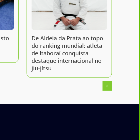
sto
De Aldeia da Prata ao topo
Mcihe
do ranking mundial: atleta
de Flá
de Itaboraí conquista
candi
destaque internacional no
jiu-jítsu