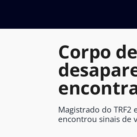
Ir
para
o
conteúdo
Corpo d
desapare
encontra
Magistrado do TRF2 es
encontrou sinais de v