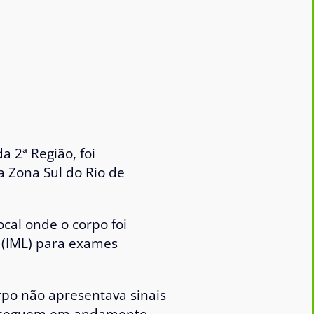
da 2ª Região, foi
na Zona Sul do Rio de
ocal onde o corpo foi
l (IML) para exames
rpo não apresentava sinais
ias seguem em andamento