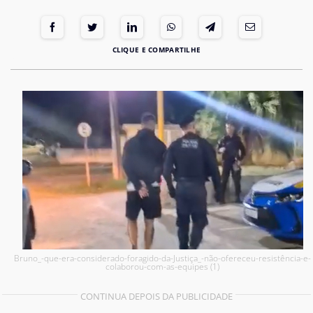
Bruno_-que-era-considerado-foragido-da-Justiça_-não-ofereceu-resistência-e-
colaborou-com-as-equipes (1)
CONTINUA DEPOIS DA PUBLICIDADE